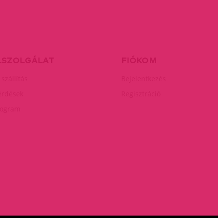
LSZOLGÁLAT
FIÓKOM
 szállítás
Bejelentkezés
érdések
Regisztráció
rogram