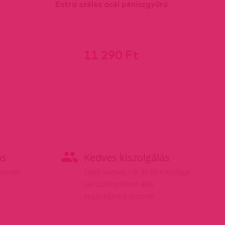
Extra széles acél péniszgyűrű
11 290 Ft
ás
Kedves kiszolgálás
elésnél
Több kedves női és férfi kolléga
vár üzletünkben akik
segítségedre lesznek.