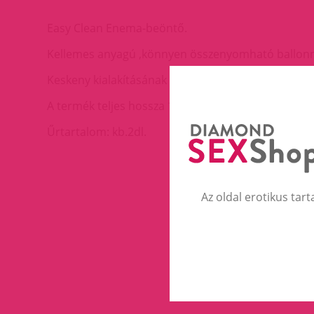
Easy Clean Enema-beöntő.
Kellemes anyagú ,könnyen összenyomható ballonn
Keskeny kialakításának köszönhetően ideális anális
A termék teljes hossza 17cm, a behelyezhető hoss
Űrtartalom: kb.2dl.
Az oldal erotikus tart