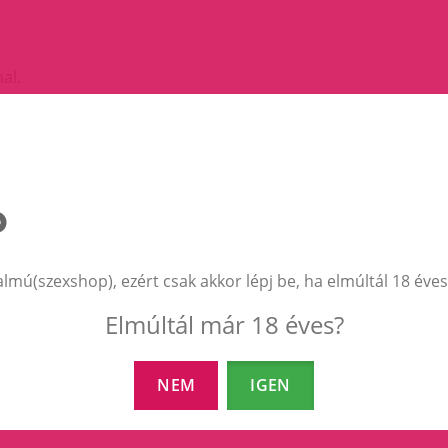
al.
 használatra is.
z kb.6cm.
almú(szexshop), ezért csak akkor lépj be, ha elmúltál 18 éves
EZEK A TERMÉKEK IS ÉRDEKELHETNEK 
Elmúltál már 18 éves?
NEM
IGEN