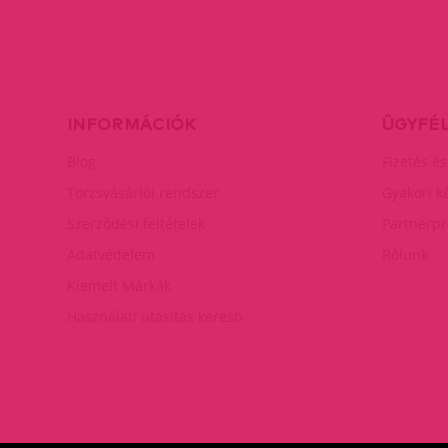
INFORMÁCIÓK
ÜGYFÉ
Blog
Fizetés és
Törzsvásárlói rendszer
Gyakori k
Szerződési feltételek
Partnerp
Adatvédelem
Rólunk
Kiemelt Márkák
Használati utasítás kereső