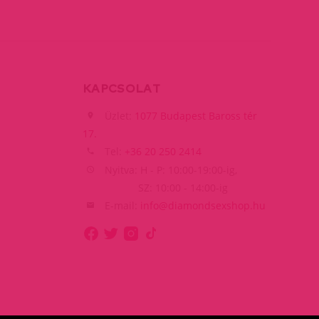
KAPCSOLAT
Üzlet:
1077 Budapest Baross tér
17.
Tel:
+36 20 250 2414
Nyitva: H - P: 10:00-19:00-ig,
SZ: 10:00 - 14:00-ig
E-mail:
info@diamondsexshop.hu