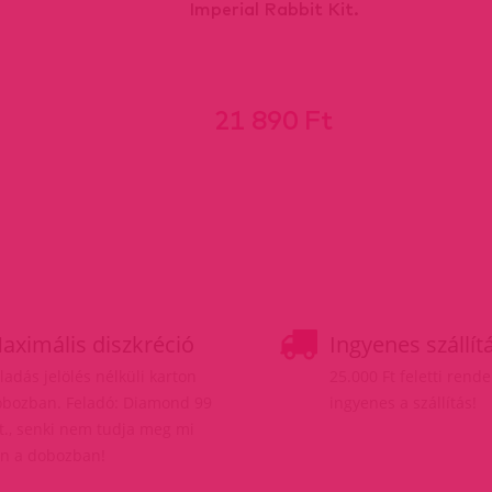
Imperial Rabbit Kit.
21 890 Ft
aximális diszkréció
Ingyenes szállít
ladás jelölés nélküli karton
25.000 Ft feletti rend
bozban. Feladó: Diamond 99
ingyenes a szállítás!
t., senki nem tudja meg mi
n a dobozban!