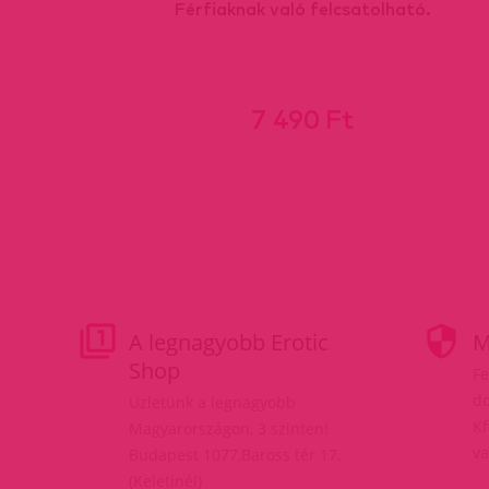
Férfiaknak való felcsatolható.
7 490 Ft
A legnagyobb Erotic
M
Shop
Fe
do
Üzletünk a legnagyobb
Kf
Magyarországon, 3 szinten!
va
Budapest 1077,Baross tér 17.
(Keletinél)