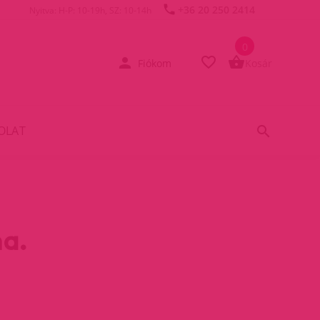
+36 20 250 2414
Nyitva: H-P: 10-19h, SZ: 10-14h
0
Fiókom
Kosár
OLAT
a.