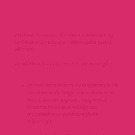
Adatkezelő az adat- és információbiztonság
területére vonatkozóan külön szabályzatot
alkotott.
Az adatkezelő az adatkezelés során megőrzi:
az integritást és bizalmasságot: megvédi
az információt, hogy csak az férhessen
hozzá, aki erre jogosult, megvédi az
információnak és a feldolgozás
módszerének a pontosságát és
teljességét;