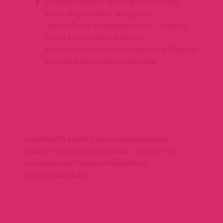
a rendelkezésre állást: gondoskodik
arról, hogy amikor a jogosult
használónak szüksége van rá, valóban
hozzá tudjon férni a kívánt
információhoz, és rendelkezésre álljanak
az ezzel kapcsolatos eszközök.
Adatkezelő külön belső szabályzatokat
alkotott a számítástechnikai, valamint a
szervezési-technikai intézkedései
vonatkozásában.