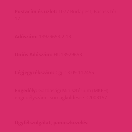
Postacím és üzlet:
1077 Budapest, Baross tér
17.
Adószám:
13929653-2-13
Uniós Adószám:
HU13929653
Cégjegyzékszám:
Cgj. 13-09-112455
Engedély:
Gazdasági Minisztérium (MKEH)
engedélyszám csomagküldésre: C/003157
Ügyfélszolgálat, panaszkezelés: