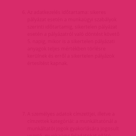
Az adatkezelés időtartama: sikeres
pályázat esetén a munkaügyi szabályok
szerinti időtartamig, sikertelen pályázat
esetén a pályázatról való döntést követő
5. napig, mikor is a sikertelen pályázati
anyagok teljes mértékben törlésre
kerülnek és erről a sikertelen pályázok
értesítést kapnak.
A személyes adatok címzettjei, illetve a
címzettek kategóriái: a munkáltatónál a
munkáltatói jogok gyakorlására jogosult
vezető, munkaügyi feladatokat ellátó