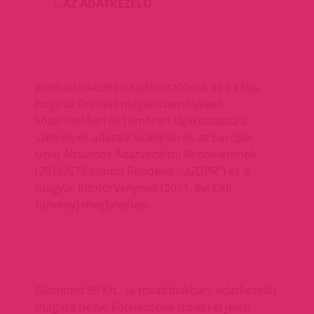
AZ ADATKEZELŐ
Jelen adatkezelési tájékoztatónak az a célja,
hogy az érintett magánszemélyeket
közérthetően és tömören tájékoztassa a
személyes adataik kezeléséről, az Európai
Unió Általános Adatvédelmi Rendeletének
(2016/679.számú Rendelet - „GDPR”) és a
magyar Infotörvénynek (2011. évi CXII.
törvény) megfelelően.
Diamond 99 Kft. (a továbbiakban: adatkezelő)
magára nézve kötelezőnek ismeri el jelen