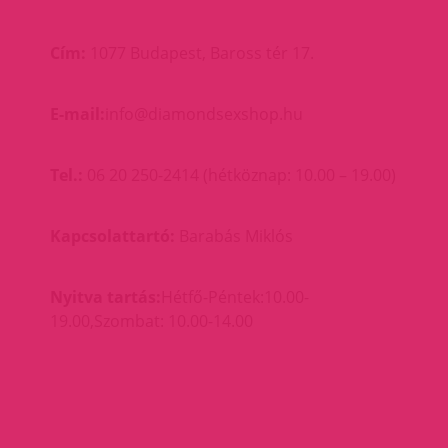
Cím:
1077 Budapest, Baross tér 17.
E-mail:
info@diamondsexshop.hu
Tel.:
06 20 250-2414 (hétköznap: 10.00 – 19.00)
Kapcsolattartó:
Barabás Miklós
Nyitva tartás:
Hétfő-Péntek:10.00-
19.00,Szombat: 10.00-14.00