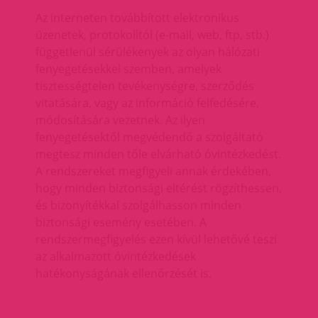
Az interneten továbbított elektronikus
üzenetek, protokolltól (e-mail, web, ftp, stb.)
függetlenül sérülékenyek az olyan hálózati
fenyegetésekkel szemben, amelyek
tisztességtelen tevékenységre, szerződés
vitatására, vagy az információ felfedésére,
módosítására vezetnek. Az ilyen
fenyegetésektől megvédendő a szolgáltató
megtesz minden tőle elvárható óvintézkedést.
A rendszereket megfigyeli annak érdekében,
hogy minden biztonsági eltérést rögzíthessen,
és bizonyítékkal szolgálhasson minden
biztonsági esemény esetében. A
rendszermegfigyelés ezen kívül lehetővé teszi
az alkalmazott óvintézkedések
hatékonyságának ellenőrzését is.