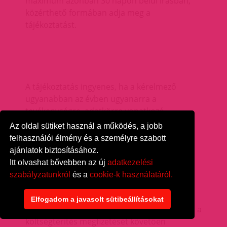
maximum azonban 30 napon belül írásban,
közérthető formában adja meg a
tájékoztatást.
A tájékoztatás ingyenes, ha a kérelmező
ugyanabban az évben ugyanarra a
tevékenységre, adatkörre vonatkozó
tájékoztatási kérelmet az adatkezelőhöz még
Az oldal sütiket használ a működés, a jobb
nem nyújtott be.
felhasználói élmény és a személyre szabott
ajánlatok biztosításához.
Itt olvashat bővebben az új
adatkezelési
szabályzatunkról
és a
cookie-k használatáról.
Ettől eltérő esetekben az adatkezelő
Elfogadom a javasolt sütibeállításokat
költségtérítést állapít meg, és a tájékoztatást a
költségtérítés megfizetését követően