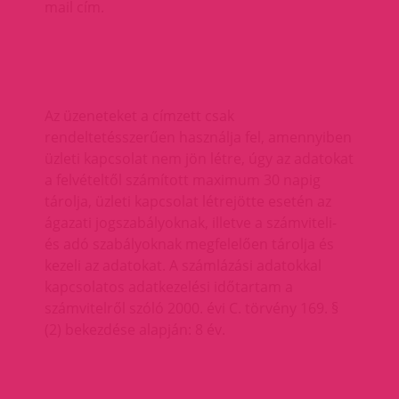
mail cím.
Az üzeneteket a címzett csak
rendeltetésszerűen használja fel, amennyiben
üzleti kapcsolat nem jön létre, úgy az adatokat
a felvételtől számított maximum 30 napig
tárolja, üzleti kapcsolat létrejötte esetén az
ágazati jogszabályoknak, illetve a számviteli-
és adó szabályoknak megfelelően tárolja és
kezeli az adatokat. A számlázási adatokkal
kapcsolatos adatkezelési időtartam a
számvitelről szóló 2000. évi C. törvény 169. §
(2) bekezdése alapján: 8 év.