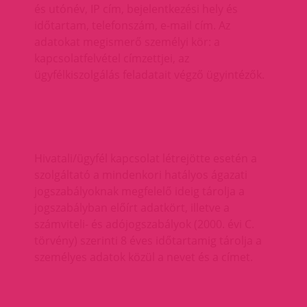
és utónév, IP cím, bejelentkezési hely és
időtartam, telefonszám, e-mail cím. Az
adatokat megismerő személyi kör: a
kapcsolatfelvétel címzettjei, az
ügyfélkiszolgálás feladatait végző ügyintézők.
Hivatali/ügyfél kapcsolat létrejötte esetén a
szolgáltató a mindenkori hatályos ágazati
jogszabályoknak megfelelő ideig tárolja a
jogszabályban előírt adatkört, illetve a
számviteli- és adójogszabályok (2000. évi C.
törvény) szerinti 8 éves időtartamig tárolja a
személyes adatok közül a nevet és a címet.