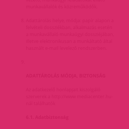
munkavállalók és közreműködők.
Adattárolás helye, módja: papír alapon a
felvételi dossziékban, alkalmazás esetén
a munkavállaló munkaügyi dossziéjában,
illetve elektronikusan a munkáltató által
használt e-mail levelező rendszerben.
ADATTÁROLÁS MÓDJA, BIZTONSÁG
Az adatkezelő honlapjait kiszolgáló
szerverek a http://www mediacenter.hu-
nál találhatók
6.1. Adatbiztonság