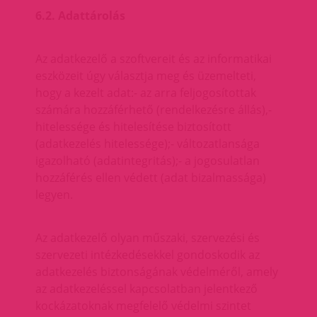
6.2. Adattárolás
Az adatkezelő a szoftvereit és az informatikai
eszközeit úgy választja meg és üzemelteti,
hogy a kezelt adat:- az arra feljogosítottak
számára hozzáférhető (rendelkezésre állás),-
hitelessége és hitelesítése biztosított
(adatkezelés hitelessége);- változatlansága
igazolható (adatintegritás);- a jogosulatlan
hozzáférés ellen védett (adat bizalmassága)
legyen.
Az adatkezelő olyan műszaki, szervezési és
szervezeti intézkedésekkel gondoskodik az
adatkezelés biztonságának védelméről, amely
az adatkezeléssel kapcsolatban jelentkező
kockázatoknak megfelelő védelmi szintet