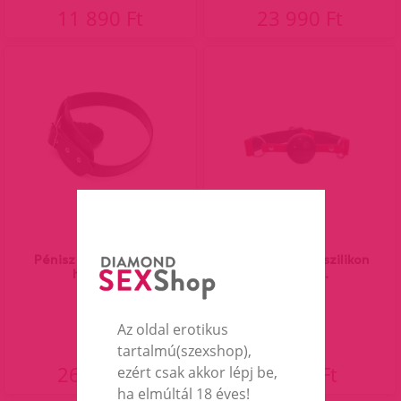
11 890 Ft
23 990 Ft
Pénisz szájpecek bőr
Bőr szájpecek szilikon
hámmal.
golyóval.
Az oldal erotikus
tartalmú(szexshop),
26 990 Ft
8 890 Ft
ezért csak akkor lépj be,
ha elmúltál 18 éves!