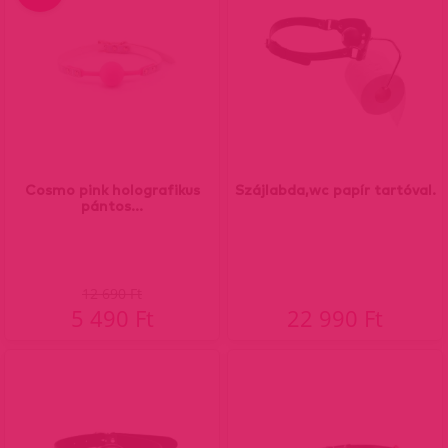
Cosmo pink holografikus
Szájlabda,wc papír tartóval.
pántos...
12 690 Ft
5 490 Ft
22 990 Ft