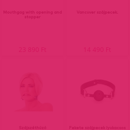
Mouthgag with opening and
Vancuver szájpecek.
stopper
23 890 Ft
14 490 Ft
Szájszéthúzó
Fekete szájpecek lyukacsos