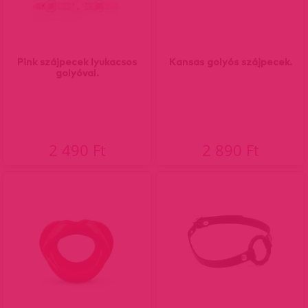
Pink szájpecek lyukacsos
Kansas golyós szájpecek.
golyóval.
2 490 Ft
2 890 Ft