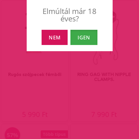
Elmúltál már 18
éves?
NEM
IGEN
Rugós szájpecek fémből
RING GAG WITH NIPPLE
CLAMPS.
5 990 Ft
7 990 Ft
57%
Több típus