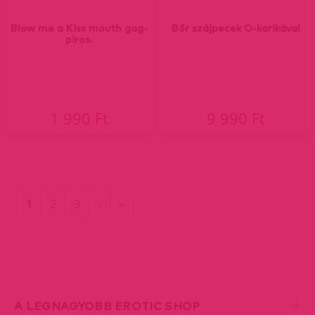
Blow me a Kiss mouth gag-
Bőr szájpecek O-karikával
piros.
1 990 Ft
9 990 Ft
(current)
Utolsó
1
2
3
›
»
oldal
A LEGNAGYOBB EROTIC SHOP