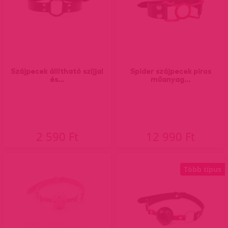
Szájpecek állítható szíjjal
Spider szájpecek piros
és...
műanyag...
2 590 Ft
12 990 Ft
Több típus