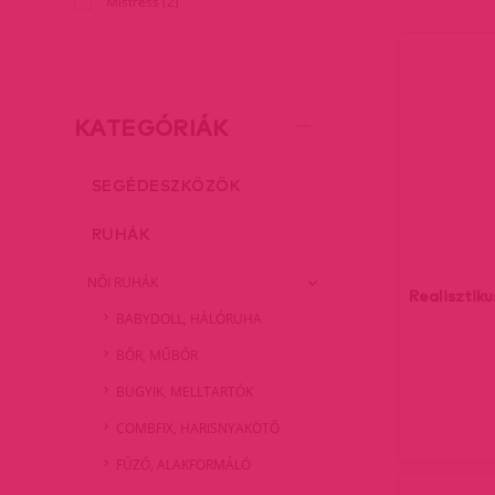
Mistress (2)
KATEGÓRIÁK
SEGÉDESZKÖZÖK
RUHÁK
NŐI RUHÁK
Realisztik
BABYDOLL, HÁLÓRUHA
BŐR, MŰBŐR
BUGYIK, MELLTARTÓK
COMBFIX, HARISNYAKÖTŐ
FŰZŐ, ALAKFORMÁLÓ