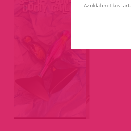
Az oldal erotikus tart