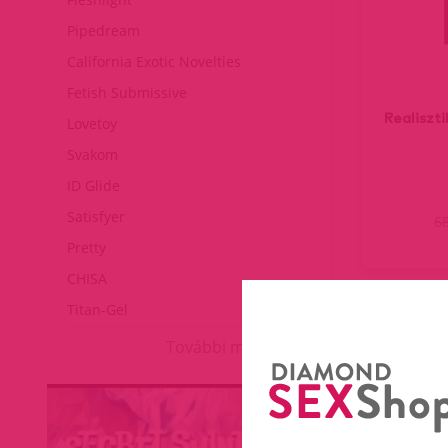
Pipedream
California Exotic Novelties
Fetish Submissive
Realiszt
Lovetoy
Svakom
ID Glide
Satisfyer
6
Pretty
CHISA
Titan-Gel
További márkák
(curr
1