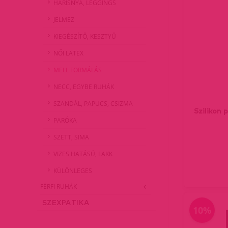
HARISNYA, LEGGINGS
JELMEZ
KIEGÉSZÍTŐ, KESZTYŰ
NŐI LATEX
MELL FORMÁLÁS
NECC, EGYBE RUHÁK
SZANDÁL, PAPUCS, CSIZMA
Szilikon 
PARÓKA
SZETT, SIMA
VIZES HATÁSÚ, LAKK
KÜLÖNLEGES
FÉRFI RUHÁK
SZEXPATIKA
10%