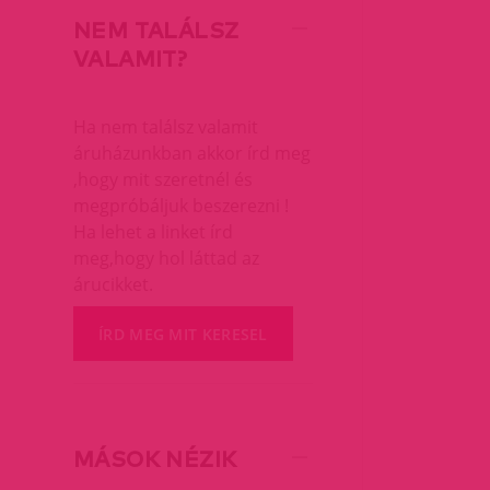
NEM TALÁLSZ
VALAMIT?
Ha nem találsz valamit
áruházunkban akkor írd meg
,hogy mit szeretnél és
megpróbáljuk beszerezni !
Ha lehet a linket írd
meg,hogy hol láttad az
árucikket.
ÍRD MEG MIT KERESEL
MÁSOK NÉZIK