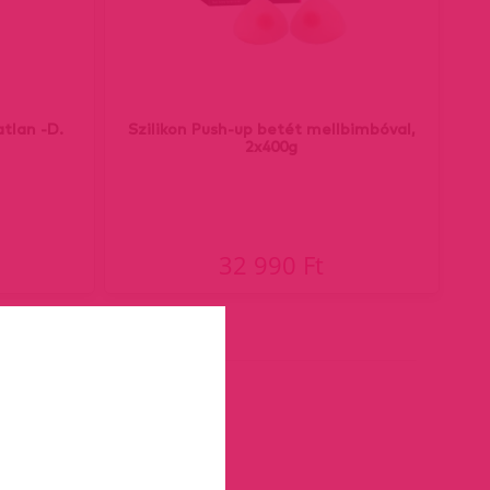
atlan -D.
Szilikon Push-up betét mellbimbóval,
2x400g
32 990 Ft