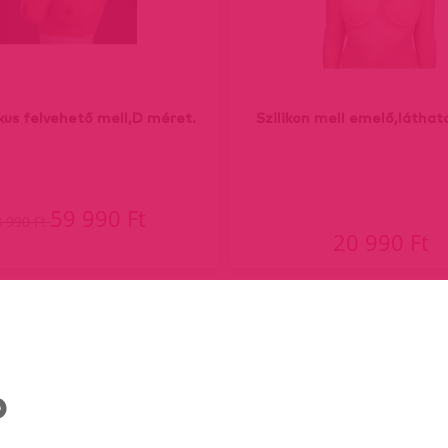
ikus felvehető mell,D méret.
Szilikon mell emelő,láthat
59 990 Ft
8 990 Ft
20 990 Ft
ent)