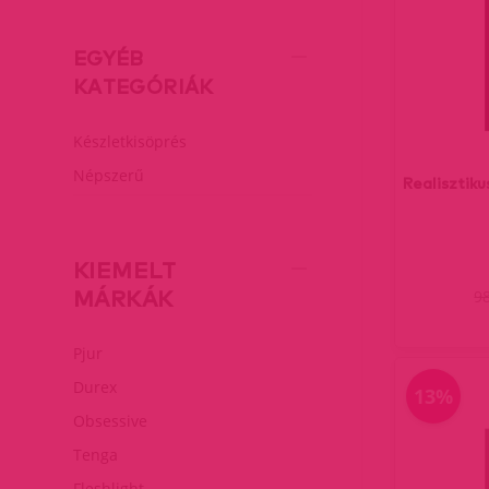
EGYÉB
KATEGÓRIÁK
Készletkisöprés
Népszerű
Realisztik
KIEMELT
MÁRKÁK
9
Pjur
Durex
13%
Obsessive
Tenga
Fleshlight