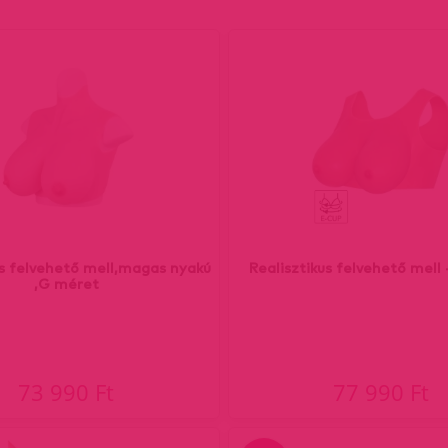
us felvehető mell,magas nyakú
Realisztikus felvehető mell
,G méret
73 990 Ft
77 990 Ft