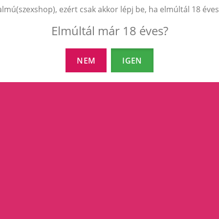
almú(szexshop), ezért csak akkor lépj be, ha elmúltál 18 éves
Elmúltál már 18 éves?
NEM
IGEN