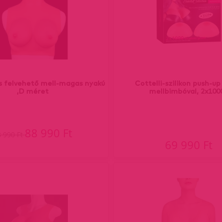
us felvehető mell-magas nyakú
Cottelli-szilikon push-u
,D méret
mellbimbóval, 2x100
88 990 Ft
8 990 Ft
69 990 Ft