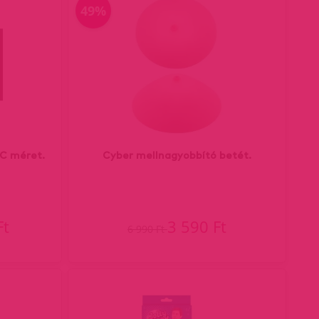
49%
,C méret.
Cyber mellnagyobbító betét.
Ft
3 590 Ft
6 990 Ft