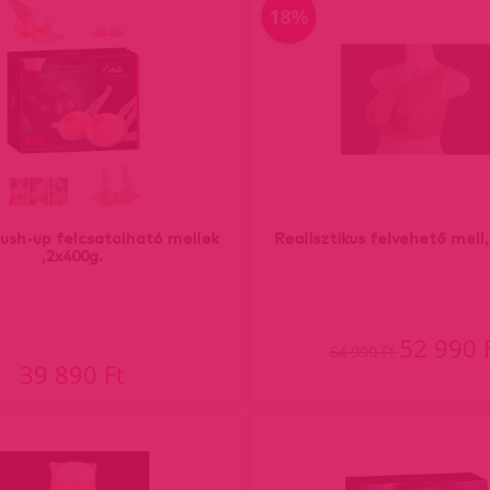
18%
push-up felcsatolható mellek
Realisztikus felvehető mell
,2x400g.
52 990 
64 990 Ft
39 890 Ft