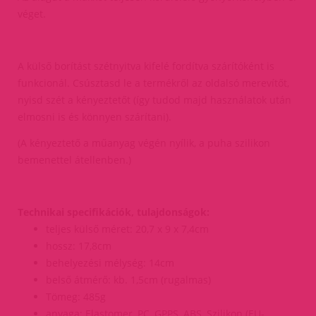
véget.
A külső borítást szétnyitva kifelé fordítva szárítóként is
funkcionál. Csúsztasd le a termékről az oldalsó merevítőt,
nyisd szét a kényeztetőt (így tudod majd használatok után
elmosni is és könnyen szárítani).
(A kényeztető a műanyag végén nyílik, a puha szilikon
bemenettel átellenben.)
Technikai specifikációk, tulajdonságok:
teljes külső méret: 20,7 x 9 x 7,4cm
hossz: 17,8cm
behelyezési mélység: 14cm
belső átmérő: kb. 1,5cm (rugalmas)
Tömeg: 485g
anyaga: Elastomer, PC, GPPS, ABS, Szilikon (EU-