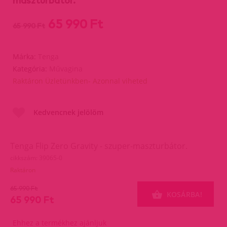
maszturbátor.
65 990 Ft
65 990 Ft
Márka:
Tenga
Kategória:
Művagina
Raktáron Üzletünkben- Azonnal viheted
Kedvencnek jelölöm
Tenga Flip Zero Gravity - szuper-maszturbátor.
cikkszám: 39065-0
Raktáron
65 990 Ft
KOSÁRBA!
65 990 Ft
Ehhez a termékhez ajánljuk