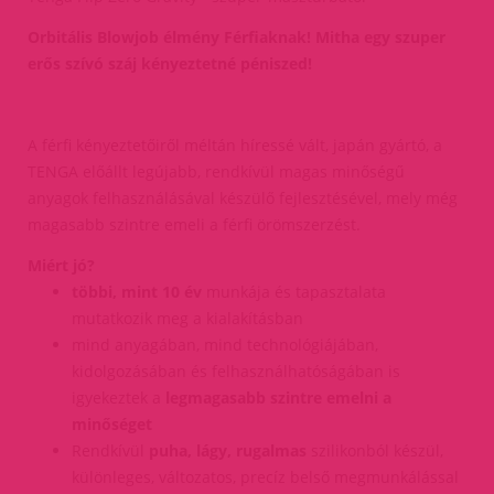
Orbitális Blowjob élmény Férfiaknak! Mitha egy szuper
erős szívó száj kényeztetné péniszed!
A férfi kényeztetőiről méltán híressé vált, japán gyártó, a
TENGA előállt legújabb, rendkívül magas minőségű
anyagok felhasználásával készülő fejlesztésével, mely még
magasabb szintre emeli a férfi örömszerzést.
Miért jó?
többi, mint 10 év
munkája és tapasztalata
mutatkozik meg a kialakításban
mind anyagában, mind technológiájában,
kidolgozásában és felhasználhatóságában is
igyekeztek a
legmagasabb szintre emelni a
minőséget
Rendkívül
puha, lágy, rugalmas
szilikonból készül,
különleges, változatos, precíz belső megmunkálással