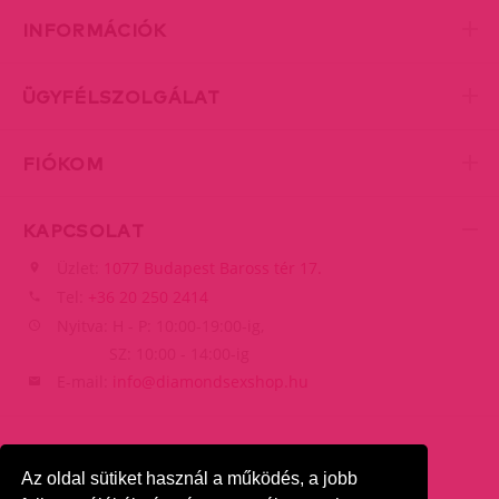
INFORMÁCIÓK
ÜGYFÉLSZOLGÁLAT
FIÓKOM
KAPCSOLAT
Üzlet:
1077 Budapest Baross tér 17.
Tel:
+36 20 250 2414
Nyitva: H - P: 10:00-19:00-ig,
SZ: 10:00 - 14:00-ig
E-mail:
info@diamondsexshop.hu
Az oldal sütiket használ a működés, a jobb