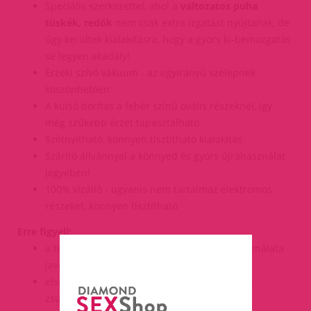
Speciális szerkezettel, ahol a
változatos puha
tüskék, redők
nem csak extra izgatást nyújtanak, de
úgy kerültek kialakításra, hogy a gyors ki-bemozgatás
se legyen akadály!
Érzéki szívó vákuum - az egyirányú szelepnek
köszönhetően
A külső borítás a fehér színű ovális részeknél, így
még szűkebb érzet tapasztalható
Szétnyitható, könnyen tisztítható kialakítás
Szárító állvánnyal a könnyed és gyors újrahasználat
jegyében!
100% vízálló - ugyanis nem tartalmaz elektromos
részeket, könnyen tisztítható
Erre figyelj:
a termékhez kizárólag vízbázisú síkosító használata
javasolt
első használat előtt távolítsd el a termékről a
zsugorfóliát és a zárókupakot