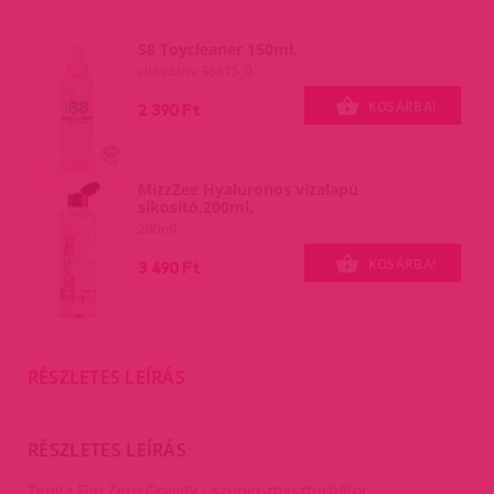
S8 Toycleaner 150ml.
cikkszám: 36815_0
KOSÁRBA!
2 390 Ft
MizzZee Hyaluronos vízalapú
síkosító,200ml.
200ml
KOSÁRBA!
3 490 Ft
RÉSZLETES LEÍRÁS
RÉSZLETES LEÍRÁS
Tenga Flip Zero Gravity - szuper-maszturbátor