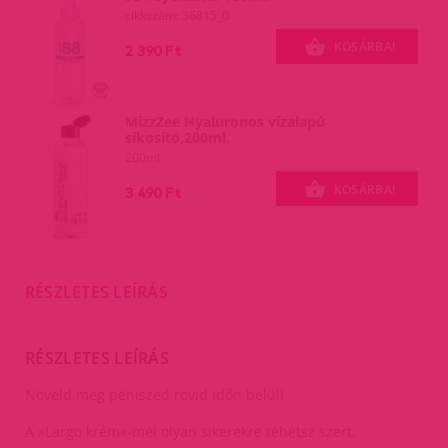
cikkszám: 36815_0
KOSÁRBA!
2 390 Ft
MizzZee Hyaluronos vízalapú
síkosító,200ml.
200ml
KOSÁRBA!
3 490 Ft
RÉSZLETES LEÍRÁS
RÉSZLETES LEÍRÁS
Növeld meg péniszed rövid időn belül!
A »Largo krém«-mel olyan sikerekre tehetsz szert,