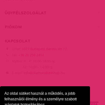
ÜGYFÉLSZOLGÁLAT
FIÓKOM
KAPCSOLAT
Üzlet:
1077 Budapest Baross tér 17.
Tel:
+36 20 250 2414
Nyitva: H - P: 10:00-19:00-ig,
SZ: 10:00 - 14:00-ig
E-mail:
info@diamondsexshop.hu
Az oldal sütiket használ a működés, a jobb
felhasználói élmény és a személyre szabott
ajánlatok biztosításához.