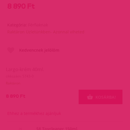
8 890 Ft
Kategória:
Férfiaknak
Raktáron Üzletünkben- Azonnal viheted
Kedvencnek jelölöm
Largo-krém 40ml.
cikkszám: 5743-0
Raktáron
8 890 Ft
KOSÁRBA!
Ehhez a termékhez ajánljuk
S8 Toycleaner 150ml.