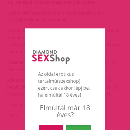
amilyenekről korábban még nem is álmodtál!
Egyedülálló összetétel -már 3 nap használat után
érzékelhető lehet az eredmény.
A maximális péniszhosszabbodás 2,5cm lehet. A kiterjedt,
Svédországban, Norvégiában és Franciaországban
elkészített tesztekben résztvevő férfiak 92%-a már néhány
nap után látványos eredményeket értek el.
A krémet vékonyan a pénisz bőrébe kell masszírozni - a
makk kihagyásával!
Az oldal erotikus
A készítmény elősegíti a pénisz működést, biztosítja a
tartalmú(szexshop),
megfelelő vérellátást. Használat: naponta a pénisz teljes
ezért csak akkor lépj be,
hosszán lévő bőrbe kell masszírozni - makk kivételével.
ha elmúltál 18 éves!
Legalább 8-12 héten át alkalmazni szükséges.
Elmúltál már 18
éves?
40ml.