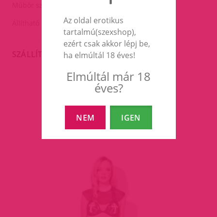
Műbőr szíjakkal.
Az oldal erotikus
Állítható méret a szíjak segítségével:XS-XL.
tartalmú(szexshop),
ezért csak akkor lépj be,
SZÁLLÍTÁS
ha elmúltál 18 éves!
Elmúltál már 18
éves?
EZEK A TERMÉKEK IS
ÉRDEKELHETNEK TÉGED
NEM
IGEN