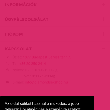
INFORMÁCIÓK
ÜGYFÉLSZOLGÁLAT
FIÓKOM
KAPCSOLAT
Üzlet:
1077 Budapest Baross tér 17.
Tel:
+36 20 250 2414
Nyitva: H - P: 10:00-19:00-ig,
SZ: 10:00 - 14:00-ig
E-mail:
info@diamondsexshop.hu
Az oldal sütiket használ a működés, a jobb
felhasználói élmény és a személyre szabott