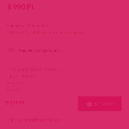
8 990 Ft
Kategória:
Bőr, műbőr
Raktáron Üzletünkben- Azonnal viheted
Kedvencnek jelölöm
Timea női láncos harness.
cikkszám: 40459-0
Méret:XS-XL
Raktáron
8 990 Ft
KOSÁRBA!
Ehhez a termékhez ajánljuk