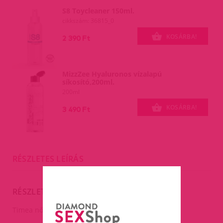
S8 Toycleaner 150ml.
cikkszám: 36815_0
KOSÁRBA!
2 390 Ft
MizzZee Hyaluronos vízalapú
síkosító,200ml.
200ml
KOSÁRBA!
3 490 Ft
RÉSZLETES LEÍRÁS
RÉSZLETES LEÍRÁS
Timea női láncos harness.